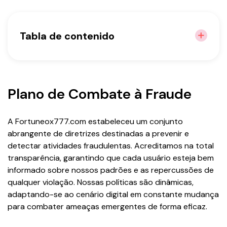
Tabla de contenido
Plano de Combate à Fraude
Nossos Termos & Condições
Plano de Combate à Fraude
Protocolos de Segurança Avançados
Estratégias Proativas de Combate à
A Fortuneox777.com estabeleceu um conjunto
Fraude
abrangente de diretrizes destinadas a prevenir e
detectar atividades fraudulentas. Acreditamos na total
transparência, garantindo que cada usuário esteja bem
informado sobre nossos padrões e as repercussões de
qualquer violação. Nossas políticas são dinâmicas,
adaptando-se ao cenário digital em constante mudança
para combater ameaças emergentes de forma eficaz.